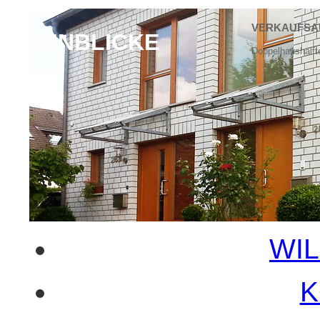
VERKAUFSAU
EINBLICKE
Doppelhaushälft
WI
K