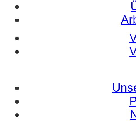
Ar
V
V
Uns
P